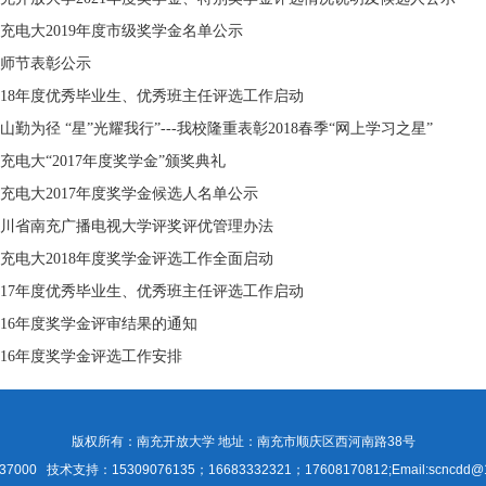
充电大2019年度市级奖学金名单公示
师节表彰公示
018年度优秀毕业生、优秀班主任评选工作启动
山勤为径 “星”光耀我行”---我校隆重表彰2018春季“网上学习之星”
充电大“2017年度奖学金”颁奖典礼
充电大2017年度奖学金候选人名单公示
川省南充广播电视大学评奖评优管理办法
充电大2018年度奖学金评选工作全面启动
017年度优秀毕业生、优秀班主任评选工作启动
016年度奖学金评审结果的通知
016年度奖学金评选工作安排
版权所有：南充开放大学 地址：南充市顺庆区西河南路38号
7000 技术支持：15309076135；16683332321；17608170812;Email:scncdd@1