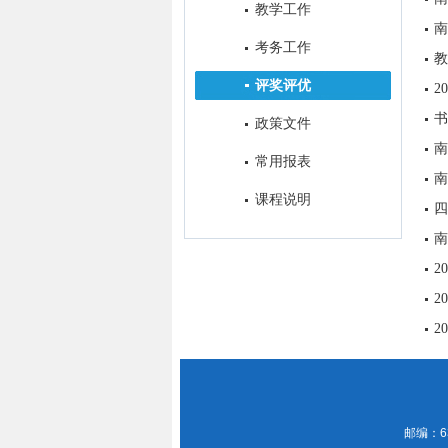
教学工作
南
考务工作
教
评奖评优
2
书
政策文件
南
常用报表
南
课程说明
四
南
2
2
2
邮编：63