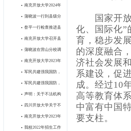
学举办的全省招生宣传微视频大
南充开放大学2024年
赛并获奖
招生简章
国家开
蒲晓波一行到县级分
校检查指导“达标工程”和教务工
化、国际化”
昝平一行检查推进县
作
级分校“达标工程”暨教务工作
育，稳步发
南充开放大学召开县
级分校达标工程初审通报会 ​
的深度融合，
蒲晓波在营山分校调
研推进秋招工作
济社会发展
南充开放大学2023年
秋季招生进入尾声
系建设，促
军民共建强我国防，
南充开大办“拥军班” ----南充开
成。经过10
军民共建强我国防，
放大学2023年春季“拥军班”开班
南充开大办“拥军班” ----南充开
高等教育体
声明：关于不法机构
仪式圆满举行
放大学2023年春季“拥军班”开班
冒用我校名义进行虚假招生的郑
中富有中国
四川开放大学关于不
仪式圆满举行
重声明
法机构冒用我校名义进行虚假招
要支柱。
南充开放大学2023年
生的郑重声明
春季招生简章
我校2022年招生工作