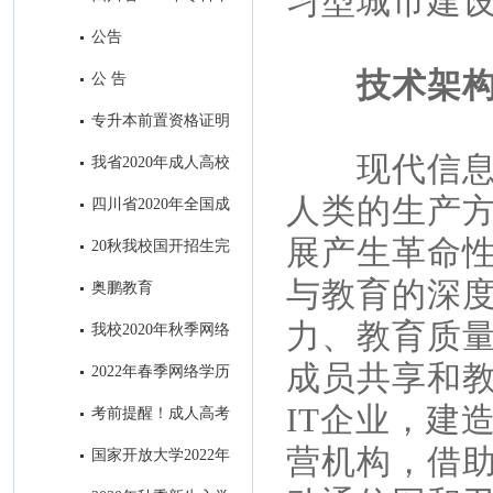
习型城市建
业退役军人和普通高职（专科）
公告
毕业生“下基层”服务期满后免试
技术架
公 告
接受成人本科教育报名公告
专升本前置资格证明
材料出现问题处理办法
现代信
我省2020年成人高校
招生录取最低控制分数线出炉！
人类的生产
四川省2020年全国成
人高考考生身体健康监测公告
展产生革命
20秋我校国开招生完
美收官
与教育的深
奥鹏教育
力、教育质
我校2020年秋季网络
教育招生顺利结束
成员共享和
2022年春季网络学历
教育电子科技大学招生简章
IT企业，建
考前提醒！成人高考
明天开考，这4点需注意！
营机构，借
国家开放大学2022年
秋季招生简章