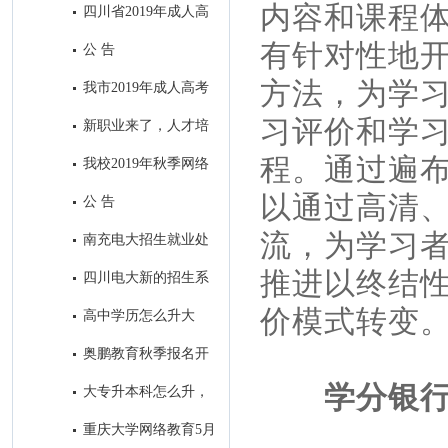
内容和课程
四川省2019年成人高
校招生全国统一考试录取最低控
有针对性地
公 告
制分数线：
方法，为学
我市2019年成人高考
考试顺利结束
习评价和学
新职业来了，人才培
养咋跟上？
程。通过遍
我校2019年秋季网络
教育招生顺利落下帷幕
以通过高清
公 告
流，为学习
南充电大招生就业处
2019年春季工作亮点
推进以终结
四川电大新的招生系
统今日定型
价模式转变
高中学历怎么升大
专？
奥鹏教育秋季报名开
始了！
学分银
大专升本科怎么升，
大专生怎样考本科？
重庆大学网络教育5月