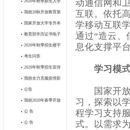
动通信网和
2020年秋季新生入学
指南设计印刷项目招标公告
互联。依托
我校20秋开放教育第
一批次招生全面结束
学移动互联
国家开放大学专升本
前置学历​审核中常见问题及处理
通过“造云、
教育部学历证书电子
方式
注册备案表申请流程
息化支撑平
2020年秋季招生楼宇
视频广告制作项目招标公共
考生问答
学习模
2020年秋季招生宣传
H5制作及在南充主流媒体微信
我校全力克服疫情影
公众号和APP上进行招生广告发
响，招生工作取得丰硕成果
国家开
公告
布项目招标公告
习，探索以
我校2020年春季开放
教育招生全面结束
程学习支持
公 告
式。以需求
公 告