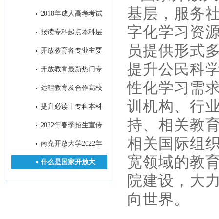
科段学习！
合作高校——中国地质大学
基层，服务
2018年成人高考考试
顺利结束
字化学习资
报读专科起点本科层
次的学生前置学历的真实性审核
员提供形式
开放教育各专业主要
方式
课程设置
提升公民科
开放教育最新热门专
业介绍
性化学习需
远程教育及合作高校
训机构、行
提升必读丨专科本科
之间究竟有何差别？
持、相关教
2022年春季招生宣传
招生简章与H5制作及南充主流
相关国际组
南充开放大学2022年
媒体微信公众号和APP上进行招
成人教育正在报名中，欢迎咨
宽领域的教
什么是国家开放大
生广告发布比选邀请
询！
学？
院建设，大
向世界。