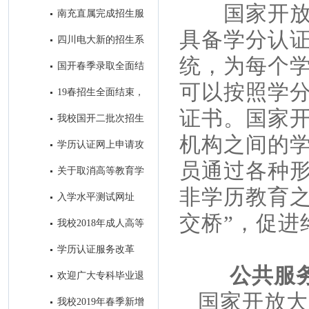
7号开始报名！
国家开放
南充直属完成招生服
务中心建设
具备学分认
四川电大新的招生系
统即将投入使用
统，为每个
国开春季录取全面结
束，录取学生信息进入教务系统
可以按照学
19春招生全面结束，
开始备战19秋招生工作
证书。国家
我校国开二批次招生
进入录取阶段
机构之间的
学历认证网上申请攻
略
员通过各种
关于取消高等教育学
历认证收费以及调整认证受理范
非学历教育之
入学水平测试网址
围的公告
交桥”，促进
我校2018年成人高等
教育录取工作圆满结束
学历认证服务改革
后，如何进行学籍/学历的查询
公共
欢迎广大专科毕业退
和电子认证？
役军人免试进入我校参加成人本
国家开放大
我校2019年春季新增