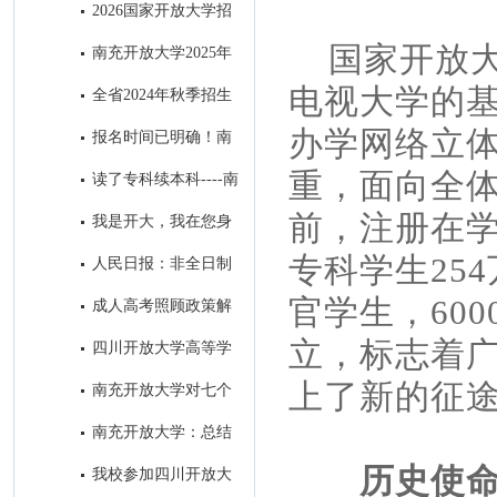
教育招生简章
2026国家开放大学招
生问答篇
国家开放
南充开放大学2025年
招生简章‌
电视大学的
全省2024年秋季招生
工作研究部署会在我校召开
办学网络立
报名时间已明确！南
充这所大学在等你
重，面向全
读了专科续本科----南
充开放大学成为求学者首选的学
前，注册在学
我是开大，我在您身
历提升学校
边！
专科学生25
人民日报：非全日制
学历一律同等对待!在职学历教
官学生，60
成人高考照顾政策解
育享同等待遇！
析
立，标志着
四川开放大学高等学
历继续教育退役士兵招生宣传专
上了新的征
南充开放大学对七个
栏
县级分校开展“达标工程”实地验
南充开放大学：总结
收评估工作
去年系统工作 擂响今年春招战
历史使
我校参加四川开放大
鼓 ​