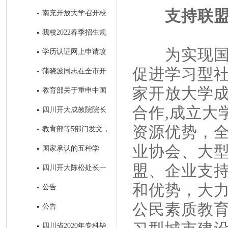
取得历史性突破
支持联
南充开放大学召开校
本部2022年秋季招生工作会
我校2022春季招生规
模名列全省市州开大第一名
为实现国
学历认证网上申请攻
略
促进学习型
蒲晓波同志在全市开
大系统招生会议上的讲话
家开放大学
教育部关于重申中国
高等教育学生信息网是学历证书
合作,成立大
四川开大成教院院长
查询唯一网站的公告
帅勇一行到我校考察调研
资源优势，
教育部等5部门发文，
加强高等学历继续教育广告发布
业协会、大型
国家承认的五种学
管理
历，分别是什么？
盟、企业支
四川开大陈松处长一
行到我校考察调研招生工作
和优势，大
公告
公民素质教
公告
四川省2020年专科毕