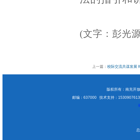
(文字：彭光
上一篇：
校际交流共谋发展 
校赴泸州开放大学学习交流
版权所有：南充开放
邮编：637000 技术支持：15309076135；1
总